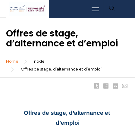
Skip
Aller
Aller
Toggle navigation
to
au
à
main
menu
la
content
recherche
Offres de stage,
d’alternance et d’emploi
Breadcrumb
Home
node
Offres de stage, d’alternance et d’emploi
Offres de stage, d’alternance et 
d’emploi