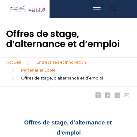
Aller
Aller
Aller
Toggle navigation
au
au
à
contenu
menu
la
principal
recherche
Offres de stage,
d’alternance et d’emploi
Fil
Accueil
Entreprises et Innovation
d'Ariane
Partenariat École
Offres de stage, d’alternance et d’emploi
Offres de stage, d’alternance et 
d’emploi