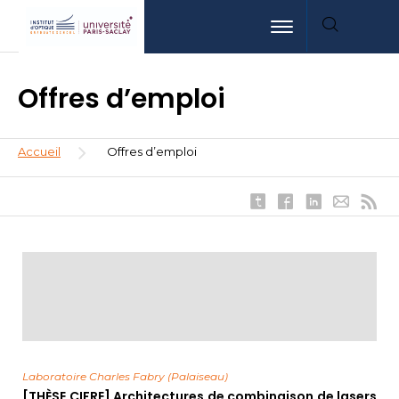
Aller
Aller
Aller
Toggle navigation
au
au
à
contenu
menu
la
principal
recherche
Offres d’emploi
Fil
Accueil
Offres d’emploi
d'Ariane
Laboratoire Charles Fabry (Palaiseau)
[THÈSE CIFRE] Architectures de combinaison de lasers