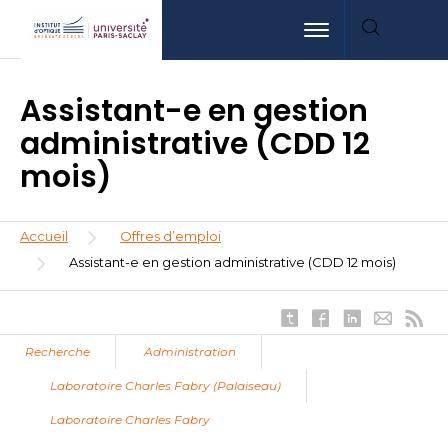
Aller
Aller
Aller
Toggle navigation
au
au
à
contenu
menu
la
principal
recherche
Assistant-e en gestion
administrative (CDD 12
mois)
Fil
Accueil
Offres d’emploi
d'Ariane
Assistant-e en gestion administrative (CDD 12 mois)
Recherche
Administration
Laboratoire Charles Fabry (Palaiseau)
Laboratoire Charles Fabry