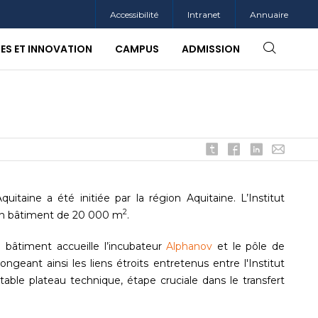
Accessibilité
Intranet
Annuaire
SES ET INNOVATION
CAMPUS
ADMISSION
uitaine a été initiée par la région Aquitaine. L’Institut
2
 un bâtiment de 20 000 m
.
bâtiment accueille l’incubateur
Alphanov
et le pôle de
longeant ainsi les liens étroits entretenus entre l'Institut
table plateau technique, étape cruciale dans le transfert