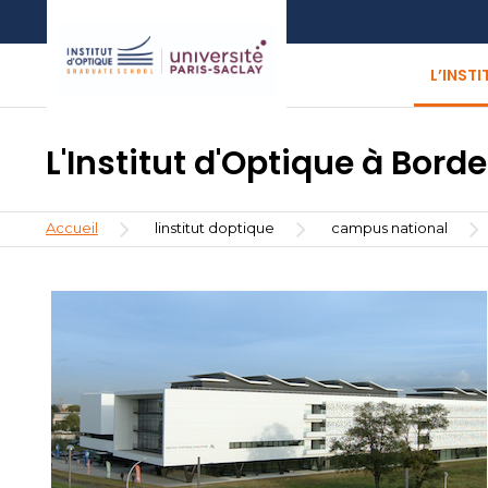
Aller
Aller
Aller
au
au
à
contenu
menu
la
L’INST
principal
recherche
L'Institut d'Optique à Bord
Fil
Accueil
linstitut doptique
campus national
d'Ariane