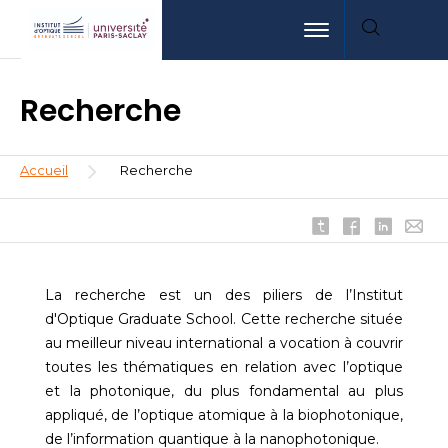
Aller
Aller
Aller
Toggle navigation
au
au
à
contenu
menu
la
principal
recherche
Recherche
Fil
Accueil
Recherche
d'Ariane
La recherche est un des piliers de l’Institut
d'Optique Graduate School. Cette recherche située
au meilleur niveau international a vocation à couvrir
toutes les thématiques en relation avec l’optique
et la photonique, du plus fondamental au plus
appliqué, de l’optique atomique à la biophotonique,
de l’information quantique à la nanophotonique.