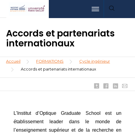
Aller
Aller
Aller
Toggle navigation
au
au
à
contenu
menu
la
principal
recherche
Accords et partenariats
internationaux
Fil
Accueil
FORMATIONS
Cycle ingénieur
d'Ariane
Accords et partenariats internationaux
L’Institut d’Optique Graduate School est un 
établissement leader dans le monde de 
l’enseignement supérieur et de la recherche en 