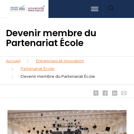
Aller
Aller
Aller
Toggle navigation
au
au
à
contenu
menu
la
principal
recherche
Devenir membre du
Partenariat École
Fil
Accueil
Entreprises et Innovation
d'Ariane
Partenariat École
Devenir membre du Partenariat École