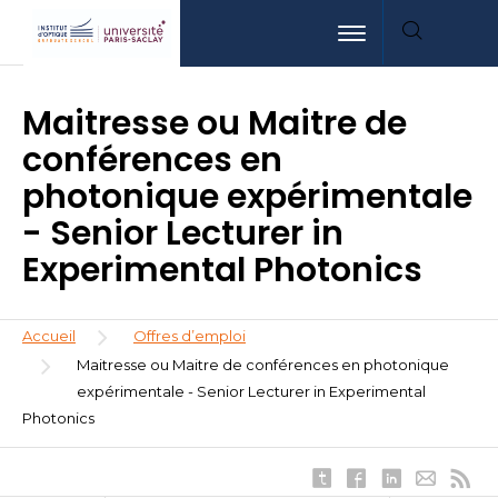
Aller
Aller
Aller
Toggle navigation
au
au
à
contenu
menu
la
principal
recherche
Maitresse ou Maitre de
conférences en
photonique expérimentale
- Senior Lecturer in
Experimental Photonics
Fil
Accueil
Offres d’emploi
d'Ariane
Maitresse ou Maitre de conférences en photonique
expérimentale - Senior Lecturer in Experimental
Photonics