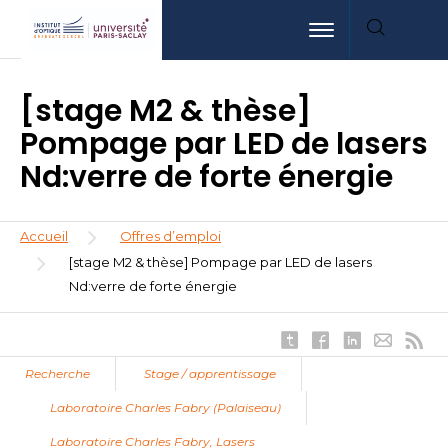
Aller
Aller
Aller
Toggle navigation
au
au
à
contenu
menu
la
principal
recherche
[stage M2 & thèse]
Pompage par LED de lasers
Nd:verre de forte énergie
Fil
Accueil
Offres d’emploi
d'Ariane
[stage M2 & thèse] Pompage par LED de lasers
Nd:verre de forte énergie
Recherche
Stage / apprentissage
Laboratoire Charles Fabry (Palaiseau)
Laboratoire Charles Fabry, Lasers