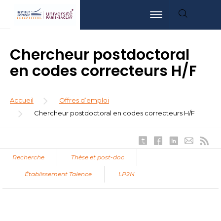
Aller
Aller
Aller
Toggle navigation
au
au
à
contenu
menu
la
principal
recherche
Chercheur postdoctoral
en codes correcteurs H/F
Fil
Accueil
Offres d’emploi
d'Ariane
Chercheur postdoctoral en codes correcteurs H/F
Recherche
Thèse et post-doc
Établissement Talence
LP2N