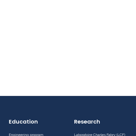
Education
Research
Engineering program
Laboratoire Charles Fabry (LCF)