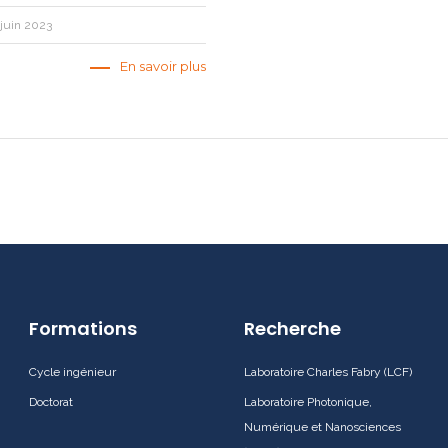
 juin 2023
En savoir plus
Formations
Recherche
Cycle ingénieur
Laboratoire Charles Fabry (LCF)
Doctorat
Laboratoire Photonique,
Numérique et Nanosciences