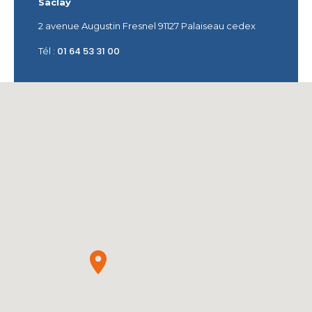
Saclay
2 avenue Augustin Fresnel 91127 Palaiseau cedex
01 64 53 31 00
Tél :