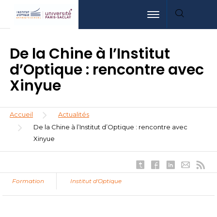
Aller
Aller
Aller
Toggle navigation
au
au
à
contenu
menu
la
principal
recherche
De la Chine à l’Institut
d’Optique : rencontre avec
Xinyue
Fil
Accueil
Actualités
d'Ariane
De la Chine à l’Institut d’Optique : rencontre avec
Xinyue
Formation
Institut d'Optique