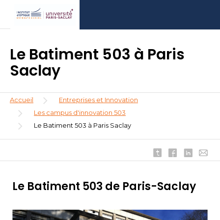
Aller
Aller
Aller
au
au
à
contenu
menu
la
principal
recherche
Le Batiment 503 à Paris
Saclay
Fil
Accueil
Entreprises et Innovation
d'Ariane
Les campus d'innovation 503
Le Batiment 503 à Paris Saclay
Le Batiment 503 de Paris-Saclay