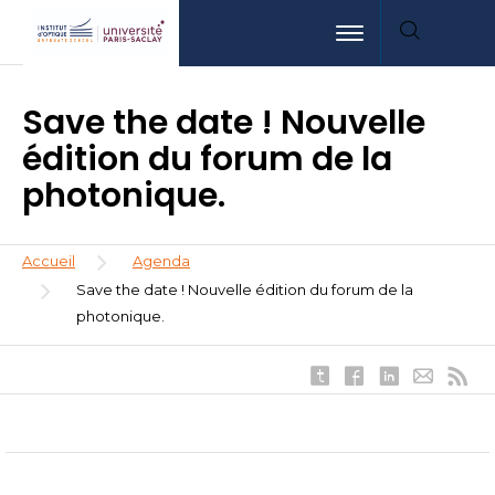
Aller
Aller
Aller
Toggle navigation
au
au
à
contenu
menu
la
principal
recherche
Save the date ! Nouvelle
édition du forum de la
photonique.
Fil
Accueil
Agenda
d'Ariane
Save the date ! Nouvelle édition du forum de la
photonique.