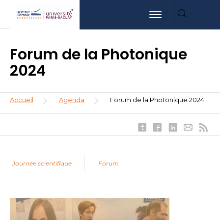
Aller
Aller
Aller
Toggle navigation
au
au
à
contenu
menu
la
principal
recherche
Forum de la Photonique
2024
Fil
Accueil
Agenda
Forum de la Photonique 2024
d'Ariane
Journée scientifique
Forum